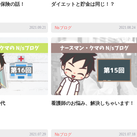
イ保険の話！
ダイエットと貯金は同じ！？
2021.09.21
Nsブログ
2021.08.24
時代
看護師のお悩み、解決しちゃいます！
2021.07.29
Nsブログ
2021.07.18