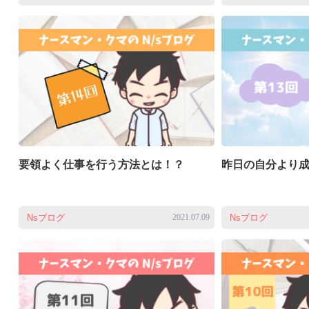
要領よく仕事を行う方法とは！？
昨日の自分より
Nsブログ
2021.07.09
Nsブログ