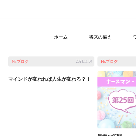
ホーム
将来の備え
Nsブログ
2021.11.04
Nsブログ
マインドが変われば人生が変わる？！