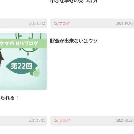
小さな幸せの見つけ方
2021.10.12
Nsブログ
2021.10.08
貯金が出来ないはウソ
えられる！
2021.10.01
Nsブログ
2021.09.29