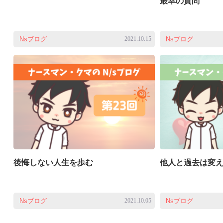
最幸の質問
Nsブログ
2021.10.15
Nsブログ
後悔しない人生を歩む
他人と過去は変
Nsブログ
2021.10.05
Nsブログ