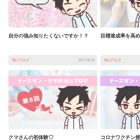
自分の強み知りたくないですか！？
目標達成率を高
Nsブログ
2021.06.01
Nsブログ
クマさんの初体験♡
コロナワクチン