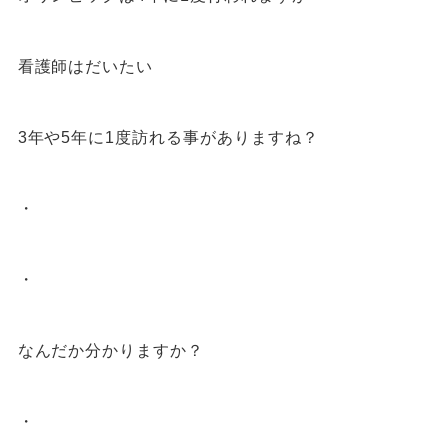
看護師はだいたい
3
年や
5
年に
1
度訪れる事がありますね？
・
・
なんだか分かりますか？
・