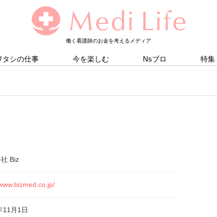
働く看護師のお金を考えるメディア
ワタシの仕事
今を楽しむ
Nsブロ
特集
 Biz
/www.bizmed.co.jp/
年11月1日