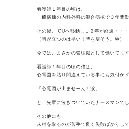
看護師１年目の頃は、
一般病棟の内科外科の混合病棟で３年間
その後、ICUへ移動し１２年が経過・・・
（時が立つのは早い！時を戻そう。W）
今では、まさかの管理職として働いてま
看護師１年目の頃の僕は、
心電図を貼り間違えている事にも気付か
「心電図が出ませーん！涙」
と、先輩に泣きついていたナースマンで
その他にも、
末梢を取るのが苦手で良く失敗ばかりし