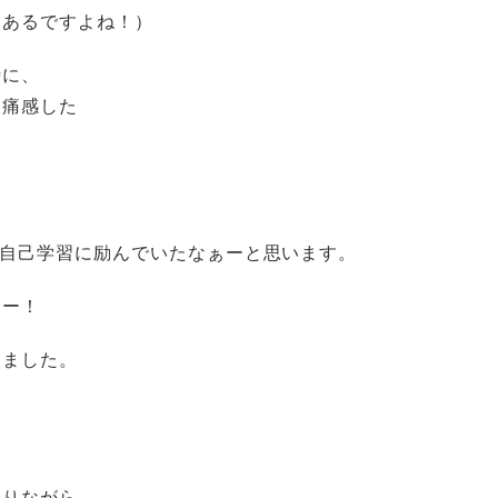
るあるですよね！）
時に、
を痛感した
と自己学習に励んでいたなぁーと思います。
ュー！
りました。
取りながら、